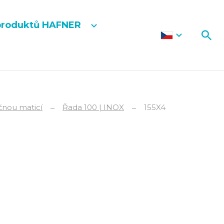
produktů HAFNER
čnou maticí
Řada 100 | INOX
155X4