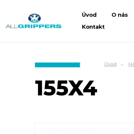
Úvod
O nás
Kontakt
Úvod
H
155X4