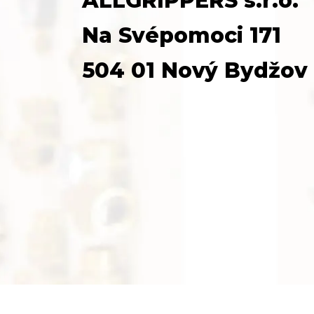
ALLGRIPPERS s.r.o.
Na Svépomoci 171
504 01 Nový Bydžov