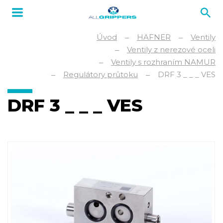
Úvod
HAFNER
Ventily
Ventily z nerezové oceli
Ventily s rozhraním NAMUR
Regulátory průtoku
DRF 3 _ _ _ VES
DRF 3 _ _ _ VES