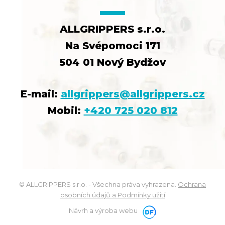
ALLGRIPPERS s.r.o.
Na Svépomoci 171
504 01 Nový Bydžov
E-mail:
allgrippers@allgrippers.cz
Mobil:
+420 725 020 812
© ALLGRIPPERS s.r.o. - Všechna práva vyhrazena.
Ochrana
osobních údajů a Podmínky užití
Návrh a výroba webu