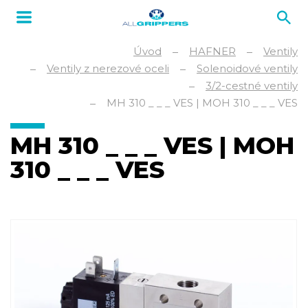
Úvod
HAFNER
Ventily
Ventily z nerezové oceli
Solenoidové ventily
3/2-cestné ventily
MH 310 _ _ _ VES | MOH 310 _ _ _ VES
MH 310 _ _ _ VES | MOH
310 _ _ _ VES