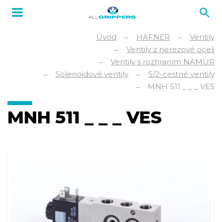
Úvod
HAFNER
Ventily
Ventily z nerezové oceli
Ventily s rozhraním NAMUR
Solenoidové ventily
5/2-cestné ventily
MNH 511 _ _ _ VES
MNH 511 _ _ _ VES